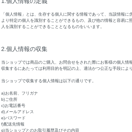
1.個人情報の定義
「個人情報」とは、生存する個人に関する情報であって、当該情報に
より特定の個人を識別することができるもの、及び他の情報と容易に
人を識別することができることとなるものをいいます。
2.個人情報の収集
当ショップでは商品のご購入、お問合せをされた際にお客様の個人情
収集するにあたっては利用目的を明記の上、適法かつ公正な手段によ
当ショップで収集する個人情報は以下の通りです。
a)お名前、フリガナ
b)ご住所
c)お電話番号
d)メールアドレス
e)パスワード
f)配送先情報
g)当ショップとのお取引履歴及びその内容