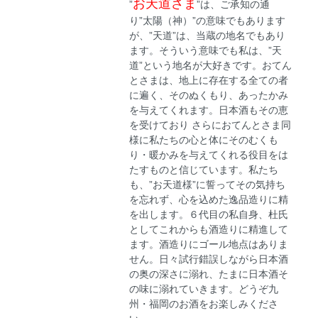
お天道さま
”
”は、ご承知の通
り”太陽（神）”の意味でもあります
が、”天道”は、当蔵の地名でもあり
ます。そういう意味でも私は、”天
道”という地名が大好きです。おてん
とさまは、地上に存在する全ての者
に遍く、そのぬくもり、あったかみ
を与えてくれます。日本酒もその恵
を受けており さらにおてんとさま同
様に私たちの心と体にそのむくも
り・暖かみを与えてくれる役目をは
たすものと信じています。私たち
も、”お天道様”に誓ってその気持ち
を忘れず、心を込めた逸品造りに精
を出します。６代目の私自身、杜氏
としてこれからも酒造りに精進して
ます。酒造りにゴール地点はありま
せん。日々試行錯誤しながら日本酒
の奥の深さに溺れ、たまに日本酒そ
の味に溺れていきます。どうぞ九
州・福岡のお酒をお楽しみくださ