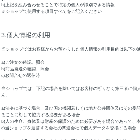
h)上記を組み合わせることで特定の個人が識別できる情報
＃ショップで使用する項目すべてをご記入ください
3.個人情報の利用
当ショップではお客様からお預かりした個人情報の利用目的は以下の
a)ご注文の確認、照会
b)商品発送の確認、照会
c)お問合せの返信時
当ショップでは、下記の場合を除いてはお客様の断りなく第三者に個
ん。
a)法令に基づく場合、及び国の機関若しくは地方公共団体又はその委
ることに対して協力する必要がある場合
b)人の生命、身体又は財産の保護のために必要がある場合であって、
c)当ショップを運営する会社の関連会社で個人データを交換する場合